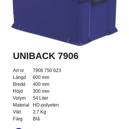
UNIBACK 7906
Art nr
7906 750 623
Längd
600 mm
Bredd
400 mm
Höjd
300 mm
Volym
54 Liter
Material
HD-polyeten
Vikt
2,7 Kg
Färg
Blå