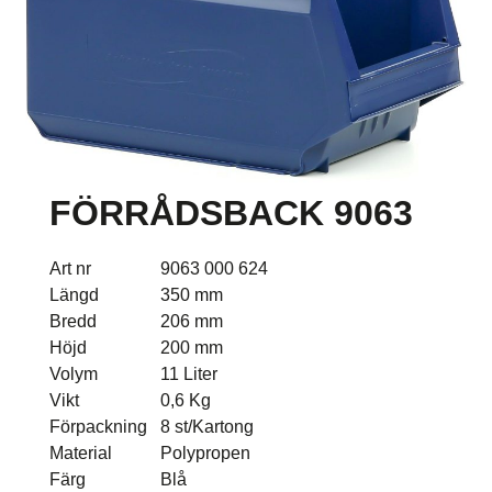
FÖRRÅDSBACK 9063
Art nr
9063 000 624
Längd
350 mm
Bredd
206 mm
Höjd
200 mm
Volym
11 Liter
Vikt
0,6 Kg
Förpackning
8 st/Kartong
Material
Polypropen
Färg
Blå